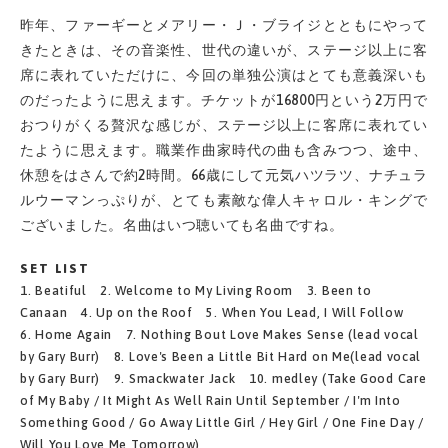
昨年、ファーギーとメアリー・Ｊ・ブライジとともにやって
きたときは、その音楽性、世代の違いが、ステージ以上に客
席に表れていただけに、今回の単独公演はとても意義深いも
のだったように思えます。チケットが16800円という2万円で
おつりがくる贅沢な感じが、ステージ以上に客席に表れてい
たように思えます。職業作曲家時代の曲も含みつつ、途中、
休憩をはさんで約2時間。66歳にして元気ハツラツ、ナチュラ
ルウーマンっぷりが、とても素敵な偉人キャロル・キングで
ございました。名曲はいつ聴いても名曲ですね。
SET LIST
1. Beatiful 2. Welcome to My Living Room 3. Been to
Canaan 4. Up on the Roof 5. When You Lead, I Will Follow
6. Home Again 7. Nothing Bout Love Makes Sense (lead vocal
by Gary Burr) 8. Love's Been a Little Bit Hard on Me(lead vocal
by Gary Burr) 9. Smackwater Jack 10. medley (Take Good Care
of My Baby / It Might As Well Rain Until September / I'm Into
Something Good / Go Away Little Girl / Hey Girl / One Fine Day /
Will You Love Me Tomorrow)