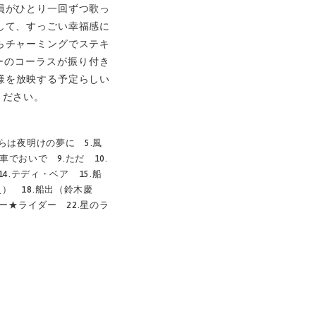
員がひとり一回ずつ歌っ
して、すっごい幸福感に
らチャーミングでステキ
ーのコーラスが振り付き
様を放映する予定らしい
ください。
ならは夜明けの夢に 5.風
車でおいで 9.ただ 10.
14.テディ・ベア 15.船
） 18.船出（鈴木慶
ュー★ライダー 22.星のラ