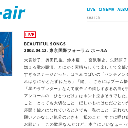
LIVE
CINEMA
ALB
BEAUTIFUL SONGS
2002.04.12. 東京国際フォーラム ホールA
大貫妙子、奥田民生、鈴木慶一、宮沢和史、矢野顕子
燃える歌の競演。とにかく素晴らしくて楽しくて全部
すぎるステージだった。はちみつぱいの「センチメン
れはなにかとたずねたら」「陽」、さらにはブーム懐
「星のラブレター」なんて涙モノの嬉しすぎる名曲が
アンコールの「ひとつだけ」はホント泣きそうでした
こと とっても大切なこと ほしいものはただひとつ
扉開く鍵／はなれているときでも 私のこと 忘れな
願い／かなしい気分のときも 私のこと すぐに呼
お願い」 この歌詞なんだけど、本当にいいなぁーっ