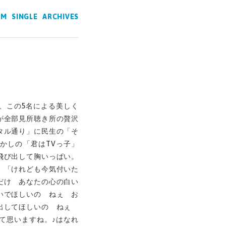
UM
SINGLE
ARCHIVES
、この5名による美しく
が全部見所聴き所の贅沢
タル通り」に民生の「そ
かしの「君はTVっ子」
飛び出して胸いっぱい。
。「けれども今気付いた
だけ あなたの心の白い
いでほしいの ねぇ お
び出してほしいの ねぇ
て思いますね。♪はなれ