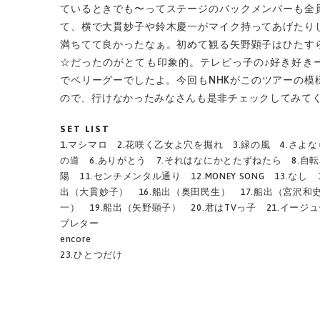
ているときでも〜ってステージのバックメンバーも全
て、横で大貫妙子や鈴木慶一がマイク持ってあげたり
満ちてて良かったなぁ。初めて観る矢野顕子はひたす
☆だったのがとても印象的。テレビっ子の♪好き好き
でベリーグーでしたよ。今回もNHKがこのツアーの模
ので、行けなかったみなさんも是非チェックしてみて
SET LIST
1.マシマロ 2.花咲く乙女よ穴を掘れ 3.緑の風 4.さよ
の道 6.ありがとう 7.それはなにかとたずねたら 8.自転
陽 11.センチメンタル通り 12.MONEY SONG 13.なし 
出（大貫妙子） 16.船出（奥田民生） 17.船出（宮沢和史
一） 19.船出（矢野顕子） 20.君はTVっ子 21.イージ
ブレター
encore
23.ひとつだけ