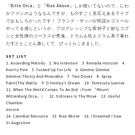
『Bitte Orca』と『Rise Above』しか聴いてないので、にわ
かファンのようなもんですが、ものすごく見応えあるライブ
でおもしろかったです！ フランク・ザッパが民謡かゴスペル
やってる感じというか、プログレッシブな変拍子と妙なコブ
シと女性陣のコーラスが秀逸。ドラムも狂人ドラム系で暴れ
だすととことん激しくて、びっくらこきました。
SET LIST
1. Ascending Melody 2. No Intention 3. Remade Horizon 4.
Knotty Pine 5. Fucked Up For Life 6. Gimmie Gimmie
Gimmie/Thirsty And Miserable 7. Two Doves 8. Spray
Paint(The Walls) 9. D Henley’s Dream 10. Temecula Sunrise
11. When The World Comes To An End（from 『Mount
Wittenberg Orca』） 12. Stillness Is The Move 13. Useful
Chamber
encore
14. Cannibal Resource 15. Rise Above 16. I Dreamed I Saw
St.Augustine