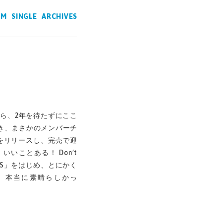
UM
SINGLE
ARCHIVES
から、2年を待たずにここ
き、まさかのメンバーチ
をリリースし、完売で迎
いことある！ Don’t
OOTS」をはじめ、とにかく
、本当に素晴らしかっ