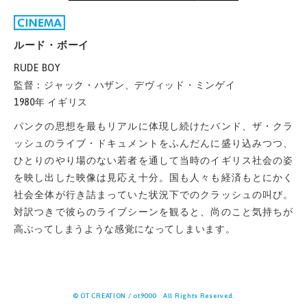
ルード・ボーイ
RUDE BOY
監督：ジャック・ハザン、デヴィッド・ミンゲイ
1980年 イギリス
パンクの思想を最もリアルに体現し続けたバンド、ザ・クラ
ッシュのライブ・ドキュメントをふんだんに盛り込みつつ、
ひとりのやり場のない若者を通して当時のイギリス社会の姿
を映し出した映像は見応え十分。国も人々も経済もとにかく
社会全体が行き詰まっていた状況下でのクラッシュの叫び。
対訳つきで彼らのライブシーンを観ると、尚のこと気持ちが
高ぶってしまうような感覚になってしまいます。
© OT CREATION / ot9000 All Rights Reserved.