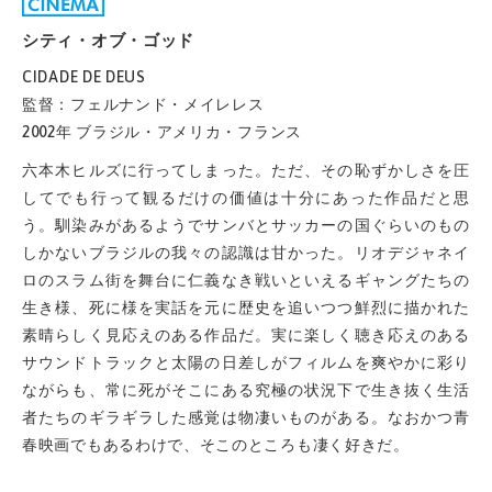
シティ・オブ・ゴッド
CIDADE DE DEUS
監督：フェルナンド・メイレレス
2002年 ブラジル・アメリカ・フランス
六本木ヒルズに行ってしまった。ただ、その恥ずかしさを圧
してでも行って観るだけの価値は十分にあった作品だと思
う。馴染みがあるようでサンバとサッカーの国ぐらいのもの
しかないブラジルの我々の認識は甘かった。リオデジャネイ
ロのスラム街を舞台に仁義なき戦いといえるギャングたちの
生き様、死に様を実話を元に歴史を追いつつ鮮烈に描かれた
素晴らしく見応えのある作品だ。実に楽しく聴き応えのある
サウンドトラックと太陽の日差しがフィルムを爽やかに彩り
ながらも、常に死がそこにある究極の状況下で生き抜く生活
者たちのギラギラした感覚は物凄いものがある。なおかつ青
春映画でもあるわけで、そこのところも凄く好きだ。