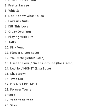
1. How You Like That
2. Pretty Savage
3. Whistle
4. Don’t Know What to Do
5. Lovesick Girls
6. Kill This Love
7. Crazy Over You
8. Playing With Fire
9. Tally
10. Pink Venom
11. Flower (Jisoo solo)
12. You & Me (Jennie Solo)
13. Hard to Love / On The Ground (Rosé Solo)
14. LALISA / MONEY (Lisa Solo)
15. Shut Down
16. Typa Girl
17. DDU-DU DDU-DU
18. Forever Young
encore
19. Yeah Yeah Yeah
20. Stay