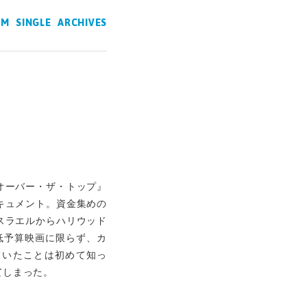
UM
SINGLE
ARCHIVES
オーバー・ザ・トップ』
キュメント。資金集めの
スラエルからハリウッド
低予算映画に限らず、カ
ていたことは初めて知っ
てしまった。