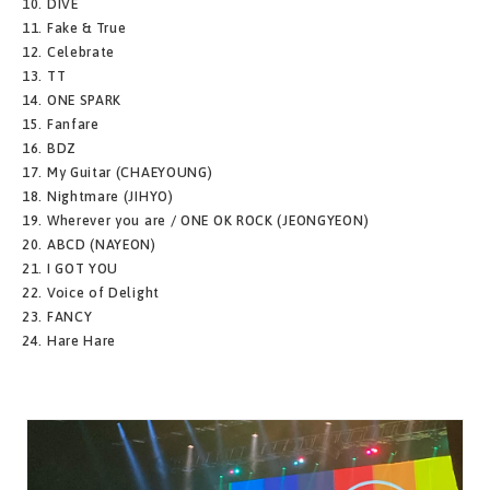
10. DIVE
11. Fake & True
12. Celebrate
13. TT
14. ONE SPARK
15. Fanfare
16. BDZ
17. My Guitar (CHAEYOUNG)
18. Nightmare (JIHYO)
19. Wherever you are / ONE OK ROCK (JEONGYEON)
20. ABCD (NAYEON)
21. I GOT YOU
22. Voice of Delight
23. FANCY
24. Hare Hare