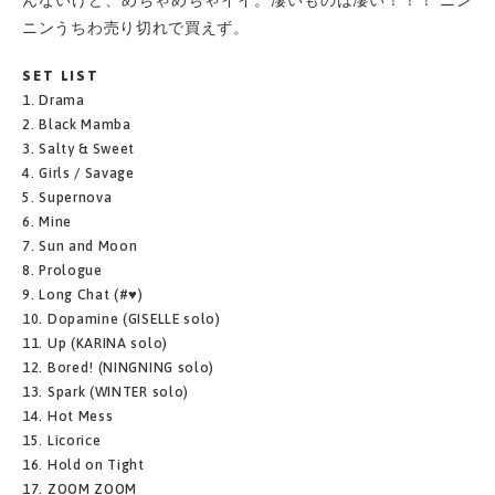
ニンうちわ売り切れで買えず。
SET LIST
1. Drama
2. Black Mamba
3. Salty & Sweet
4. Girls / Savage
5. Supernova
6. Mine
7. Sun and Moon
8. Prologue
9. Long Chat (#♥)
10. Dopamine (GISELLE solo)
11. Up (KARINA solo)
12. Bored! (NINGNING solo)
13. Spark (WINTER solo)
14. Hot Mess
15. Licorice
16. Hold on Tight
17. ZOOM ZOOM