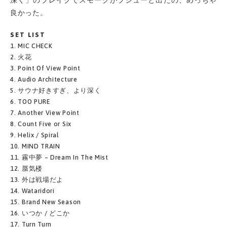
深く」のブレイクでスモークがプシューと出たの、めっちゃ
良かった。
SET LIST
1. MIC CHECK
2. 火花
3. Point Of View Point
4. Audio Architecture
5. サウナ好きすぎ、より深く
6. TOO PURE
7. Another View Point
8. Count Five or Six
9. Helix / Spiral
10. MIND TRAIN
11. 霧中夢 – Dream In The Mist
12. 蜃気楼
13. 外は戦場だよ
14. Wataridori
15. Brand New Season
16. いつか / どこか
17. Turn Turn