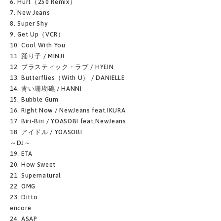
6. Hurt（250 Remix）
7. New Jeans
8. Super Shy
9. Get Up（VCR）
10. Cool With You
11. 踊り子 / MINJI
12. プラスティック・ラブ / HYEIN
13. Butterflies（With U） / DANIELLE
14. 青い珊瑚礁 / HANNI
15. Bubble Gum
16. Right Now / NewJeans feat.IKURA
17. Biri-Biri / YOASOBI feat.NewJeans
18. アイドル / YOASOBI
～DJ～
19. ETA
20. How Sweet
21. Supernatural
22. OMG
23. Ditto
encore
24. ASAP