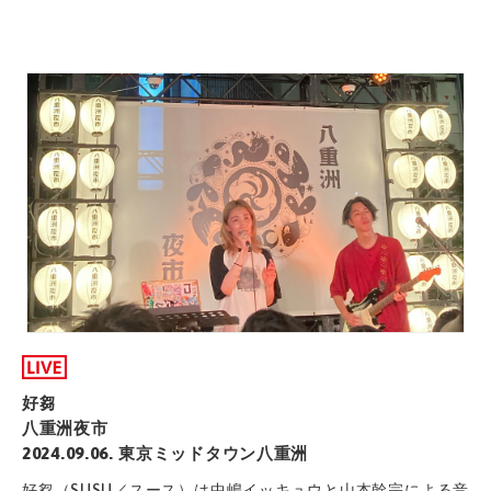
好芻
八重洲夜市
2024.09.06. 東京ミッドタウン八重洲
好芻（SUSU／スース）は中嶋イッキュウと山本幹宗による音