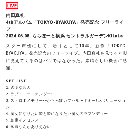
内田真礼
4thアルバム「TOKYO-BYAKUYA」発売記念 フリーライ
ブ
2024.06.08. ららぽーと横浜 セントラルガーデンKiLaLa
スター声優にして、歌手として10年。新作『TOKYO-
BYAKUYA』発売記念のフリーライブ。内田真礼を見てるとIU
に見えてくるのはバグではなかった。素晴らしい機会に感
謝。
SET LIST
1. 透明な合図
2. ラブ・ユー・テンダー!
3. ストロボメモリー〜からっぽカプセル〜ギミー!レボリューショ
ン
4. 魔女になりたい姫と姫になりたい魔女のラプソディー
5. 創傷イノセンス
6. 永遠なんかありえない