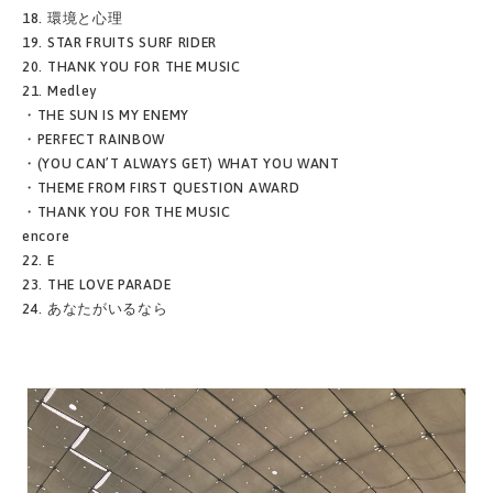
18. 環境と心理
19. STAR FRUITS SURF RIDER
20. THANK YOU FOR THE MUSIC
21. Medley
・THE SUN IS MY ENEMY
・PERFECT RAINBOW
・(YOU CAN’T ALWAYS GET) WHAT YOU WANT
・THEME FROM FIRST QUESTION AWARD
・THANK YOU FOR THE MUSIC
encore
22. E
23. THE LOVE PARADE
24. あなたがいるなら