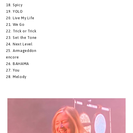
18. Spicy
19. YOLO
20. Live My Life
21. We Go
22. Trick or Trick
23. Set the Tone
24. Next Level
25. Armageddon
encore
26. BAHAMA
27. You
28. Melody