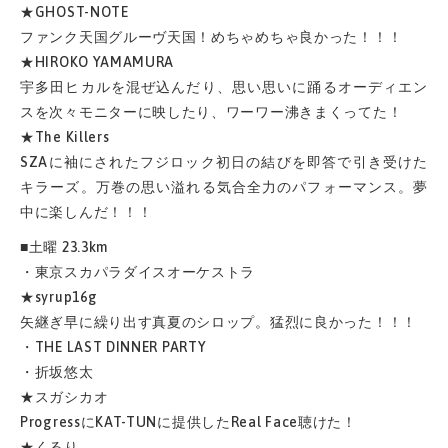
★GHOST-NOTE
ファンク天国グルーヴ天国！めちゃめちゃ良かった！！！
★HIROKO YAMAMURA
宇多田ヒカルを混ぜ込んだり、思い思いに踊るオーディエン
スを次々モニターに映したり、ワーワー沸きまくってた！
★The Killers
SZAに袖にされたフジロック初日の結びを即答で引き受けた
キラーズ。万巻の思い溢れる気合全力のパフォーマンス。夢
中に楽しんだ！！！
■土曜 23.3km
・東京スカパラダイスオーケストラ
★syrup16g
矢継ぎ早に繰り出す真夏のシロップ。猛烈に良かった！！！
・THE LAST DINNER PARTY
・折坂悠太
★スガシカオ
ProgressにKAT-TUNに提供したReal Face聴けた！
★くるり