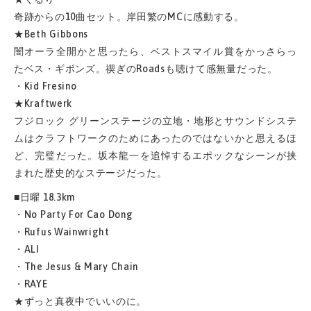
奇跡からの10曲セット。岸田繁のMCに感動する。
★Beth Gibbons
闇オーラ全開かと思ったら、ベストスマイル賞をかっさらっ
たベス・ギボンズ。禊ぎのRoadsも聴けて感無量だった。
・Kid Fresino
★Kraftwerk
フジロック グリーンステージの立地・地形とサウンドシステ
ムはクラフトワークのためにあったのではないかと思えるほ
ど、完璧だった。坂本龍一を追悼するエポックなシーンが挟
まれた歴史的なステージだった。
■日曜 18.3km
・No Party For Cao Dong
・Rufus Wainwright
・ALI
・The Jesus & Mary Chain
・RAYE
★ずっと真夜中でいいのに。