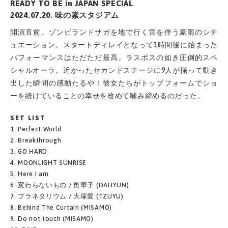
READY TO BE in JAPAN SPECIAL
2024.07.20. 味の素スタジアム
開演直前、ゾンビランドサガを地で行く雷を伴う豪雨のシチ
ュエーション。スタートディレイとなって1時間後に始まった
パフォーマンスはただただ最高。ラスボスの如き圧倒的スペ
シャルオーラ。近かったセカンドステージに9人が揃って動き
出した瞬間の感動たるや！彼女たちがトップフォームでショ
ーを続けていることの幸せを改めて噛み締めるのだった。
SET LIST
1. Perfect World
2. Breakthrough
3. GO HARD
4. MOONLIGHT SUNRISE
5. Here I am
6. 変わらないもの / 奥華子 (DAHYUN)
7. プラネタリウム / 大塚愛 (TZUYU)
8. Behind The Curtain (MISAMO)
9. Do not touch (MISAMO)