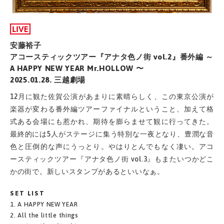
安藤裕子
アコースティックツアー『アナタ色ノ街 vol.2』番外編 ～
A HAPPY NEW YEAR Mr.HOLLOW 〜
2025.01.28. 三越劇場
12月に観た佐賀公演があまりに素晴らしく、この東京公演が
楽器が変わる番外編ツアーファイナルということ、加えて格
式ある会場にも惹かれ、期待を膨らませて観に行ってきた。
最終的には5人がステージに集う特別な一夜となり、豊潤な音
色と圧倒的な声にうっとり。やはりとんでもなく凄い。アコ
ースティックツアー『アナタ色ノ街 vol.3』もまたいつかどこ
かの街で。新しいスタンプがあるといいなぁ。
SET LIST
1. A HAPPY NEW YEAR
2. All the little things