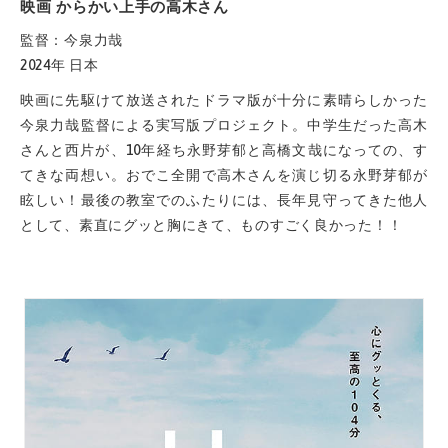
映画 からかい上手の高木さん
監督：今泉力哉
2024年 日本
映画に先駆けて放送されたドラマ版が十分に素晴らしかった
今泉力哉監督による実写版プロジェクト。中学生だった高木
さんと西片が、10年経ち永野芽郁と高橋文哉になっての、す
てきな両想い。おでこ全開で高木さんを演じ切る永野芽郁が
眩しい！最後の教室でのふたりには、長年見守ってきた他人
として、素直にグッと胸にきて、ものすごく良かった！！